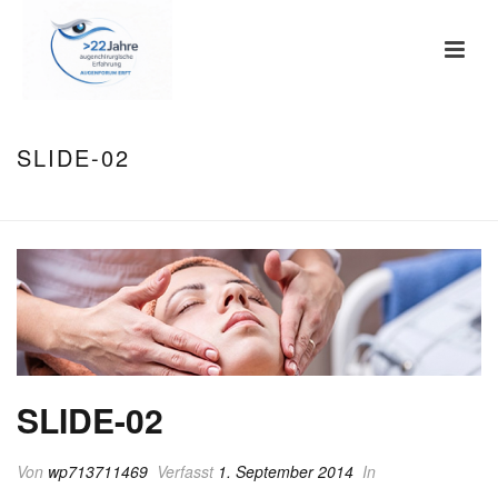
SLIDE-02
HOME
/
TAB SLIDER
/ SLIDE-02
SLIDE-02
Von
wp713711469
Verfasst
1. September 2014
In